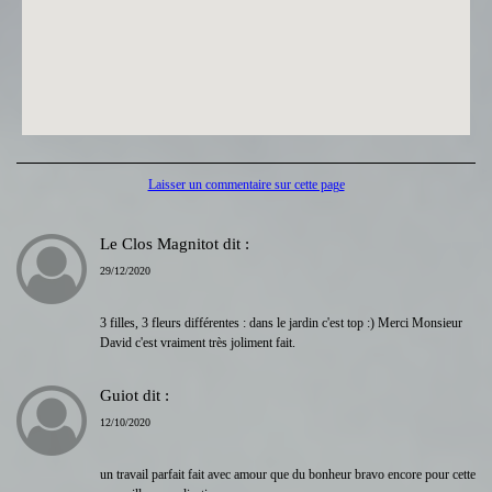
Laisser un commentaire sur cette page
Le Clos Magnitot
dit :
29/12/2020
3 filles, 3 fleurs différentes : dans le jardin c'est top :) Merci Monsieur
David c'est vraiment très joliment fait.
Guiot
dit :
12/10/2020
un travail parfait fait avec amour que du bonheur bravo encore pour cette