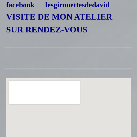
facebook lesgirouettesdedavid
VISITE DE MON ATELIER
SUR RENDEZ-VOUS