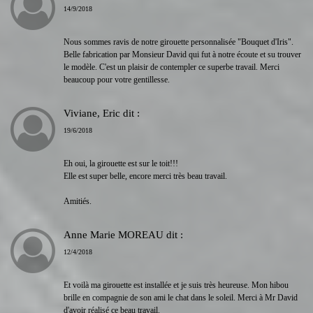
14/9/2018
Nous sommes ravis de notre girouette personnalisée "Bouquet d'Iris".
Belle fabrication par Monsieur David qui fut à notre écoute et su trouver
le modèle. C'est un plaisir de contempler ce superbe travail. Merci
beaucoup pour votre gentillesse.
Viviane, Eric
dit :
19/6/2018
Eh oui, la girouette est sur le toit!!!
Elle est super belle, encore merci très beau travail.
Amitiés.
Anne Marie MOREAU
dit :
12/4/2018
Et voilà ma girouette est installée et je suis très heureuse. Mon hibou
brille en compagnie de son ami le chat dans le soleil. Merci à Mr David
d'avoir réalisé ce beau travail.