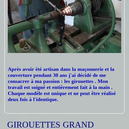
Après avoir été artisan dans la maçonnerie et la
couverture pendant 30 ans j'ai décidé de me
consacrer à ma passion : les girouettes . Mon
travail est soigné et entièrement fait à la main .
Chaque modèle est unique et ne peut être réalisé
deux fois à l'identique.
GIROUETTES GRAND