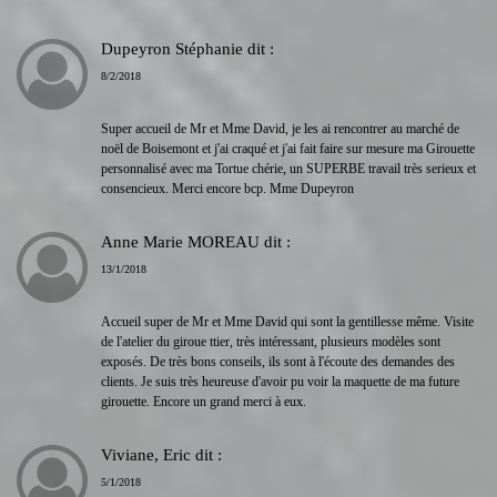
Dupeyron Stéphanie
dit :
8/2/2018
Super accueil de Mr et Mme David, je les ai rencontrer au marché de
noël de Boisemont et j'ai craqué et j'ai fait faire sur mesure ma Girouette
personnalisé avec ma Tortue chérie, un SUPERBE travail très serieux et
consencieux. Merci encore bcp. Mme Dupeyron
Anne Marie MOREAU
dit :
13/1/2018
Accueil super de Mr et Mme David qui sont la gentillesse même. Visite
de l'atelier du giroue ttier, très intéressant, plusieurs modèles sont
exposés. De très bons conseils, ils sont à l'écoute des demandes des
clients. Je suis très heureuse d'avoir pu voir la maquette de ma future
girouette. Encore un grand merci à eux.
Viviane, Eric
dit :
5/1/2018