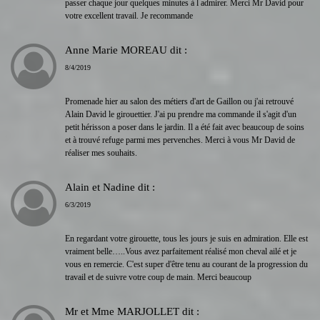
passer chaque jour quelques minutes à l admirer. Merci Mr David pour
votre excellent travail. Je recommande
Anne Marie MOREAU
dit :
8/4/2019
Promenade hier au salon des métiers d'art de Gaillon ou j'ai retrouvé
Alain David le girouettier. J'ai pu prendre ma commande il s'agit d'un
petit hérisson a poser dans le jardin. Il a été fait avec beaucoup de soins
et à trouvé refuge parmi mes pervenches. Merci à vous Mr David de
réaliser mes souhaits.
Alain et Nadine
dit :
6/3/2019
En regardant votre girouette, tous les jours je suis en admiration. Elle est
vraiment belle…..Vous avez parfaitement réalisé mon cheval ailé et je
vous en remercie. C'est super d'être tenu au courant de la progression du
travail et de suivre votre coup de main. Merci beaucoup
Mr et Mme MARJOLLET
dit :